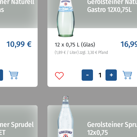
ner Naturell
Gerolsteiner Nat
as
Gastro 12X0,75L
10,99 €
16,9
12 x 0,75 L (Glas)
(1,89 € / Liter) zzgl. 3,30 € Pfand
-
+
iner Sprudel
Gerolsteiner Spr
ET
12x0,75