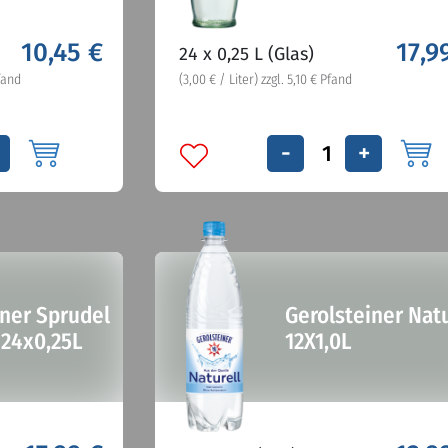
10,45 €
17,9
24 x 0,25 L (Glas)
Pfand
(3,00 € / Liter) zzgl. 5,10 € Pfand
-
+
iner Sprudel
Gerolsteiner Natu
24x0,25L
12X1,0L