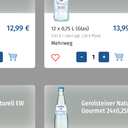
12,99 €
13,9
12 x 0,75 L (Glas)
(1,67 € / Liter) zzgl. 3,30 € Pfand
Mehrweg
-
+
turell EW
Gerolsteiner Natu
Gourmet 24x0,25