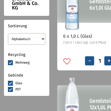
Gerolstei
GmbH & Co.
6x1,0l Gl
KG
Sortierung
6 x 1,0 L (Glas)
(1,83 € / Liter) zzgl. 2,40 € Pfand
Recycling
-
+
Mehrweg
Gebinde
Glas
PET
Gerolste
12x1,0L P