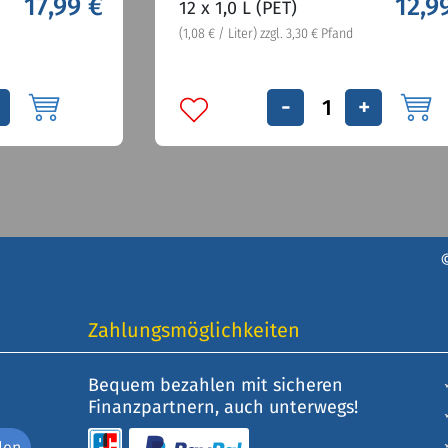
17,99 €
12,9
12 x 1,0 L (PET)
(1,08 € / Liter) zzgl. 3,30 € Pfand
-
+
Zahlungsmöglichkeiten
Bequem bezahlen mit sicheren
Finanzpartnern, auch unterwegs!