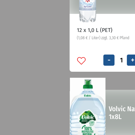
12 x 1,0 L (PET)
(1,08 € / Liter) zzgl. 3,30 € Pfand
-
+
Volvic Na
1x8L