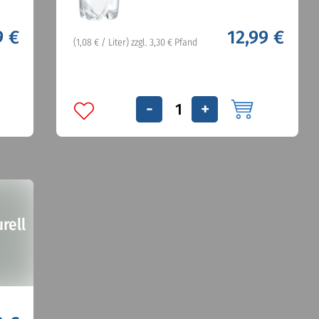
9 €
12,99 €
(1,08 € / Liter) zzgl. 3,30 € Pfand
-
+
rell