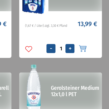
9 €
13,99 €
(1,67 € / Liter) zzgl. 3,30 € Pfand
-
+
rell
Gerolsteiner Medium
L
12x1,0 l PET