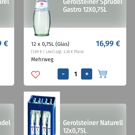
urel
Gerolsteiner Sprudel
Gastro 12X0,75L
9 €
16,99 €
12 x 0,75L (Glas)
(1,89 € / Liter) zzgl. 3,30 € Pfand
Mehrweg
-
+
udel
Gerolsteiner Naturell
12x0,75L