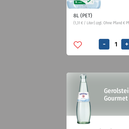
8L (PET)
(1,31 € / Liter) zzgl. Ohne Pfand € 
-
+
Gerolste
Gourmet 