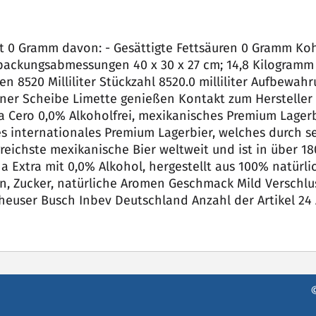
 ‎0 Gramm davon: - Gesättigte Fettsäuren ‎0 Gramm Kohl
ackungsabmessungen ‎40 x 30 x 27 cm; 14,8 Kilogramm 
 ‎8520 Milliliter Stückzahl ‎8520.0 milliliter Aufbewahr
einer Scheibe Limette genießen Kontakt zum Hersteller
a Cero 0,0% Alkoholfrei, mexikanisches Premium Lagerb
les internationales Premium Lagerbier, welches durch
reichste mexikanische Bier weltweit und ist in über 18
na Extra mit 0,0% Alkohol, hergestellt aus 100% natürli
, Zucker, natürliche Aromen Geschmack ‎Mild Verschlus
Anheuser Busch Inbev Deutschland Anzahl der Artikel ‎24 